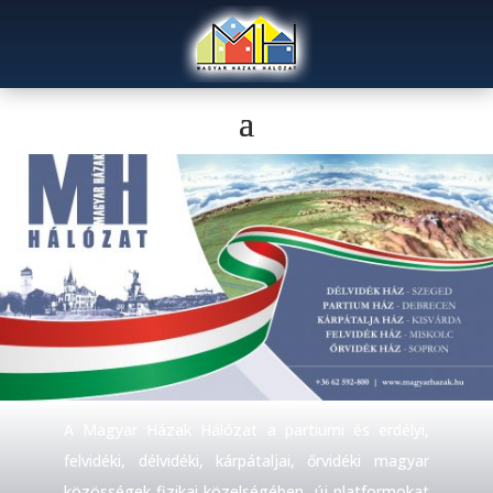
A Magyar Házak Hálózat a partiumi és erdélyi,
felvidéki, délvidéki, kárpátaljai, őrvidéki magyar
közösségek fizikai közelségében, új platformokat