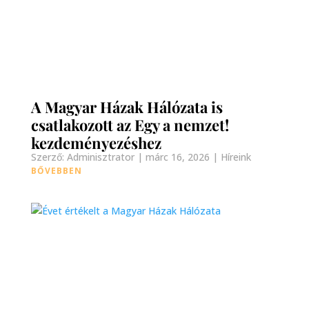
A Magyar Házak Hálózata is
csatlakozott az Egy a nemzet!
kezdeményezéshez
Szerző:
Adminisztrator
|
márc 16, 2026
|
Híreink
BŐVEBBEN