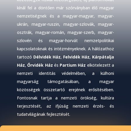
kínál fel a döntően már szórványban élő magyar
nemzetiségnek és a magyar-magyar, magyar-
ukrán, magyar-ruszin, magyar-szlovák, magyar-
osztrák, magyar-román, magyar-szerb, magyar-
szlovén és magyar-horvát nemzetpolitikai
kapcsolatoknak és intézményeknek. A hálózathoz
tartozó
Délvidék Ház
,
Felvidék Ház
,
Kárpátalja
Ház
,
Őrvidék Ház
és
Partium Ház
elkötelezett a
nemzeti identitás védelmében, a külhoni
magyarság támogatásában, a magyar
közösségek összetartó erejének erősítésében.
Fontosnak tartja a nemzeti örökség, kultúra
terjesztését, az ifjúság nemzeti érzés- és
tudatvilágának fejlesztését.