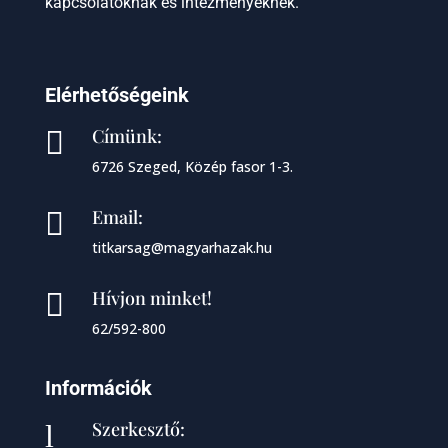
kapcsolatoknak és intézményeknek.
Elérhetőségeink
Címünk:

6726 Szeged, Közép fasor 1-3.
Email:

titkarsag@magyarhazak.hu
Hívjon minket!

62/592-800
Információk
Szerkesztő:
l