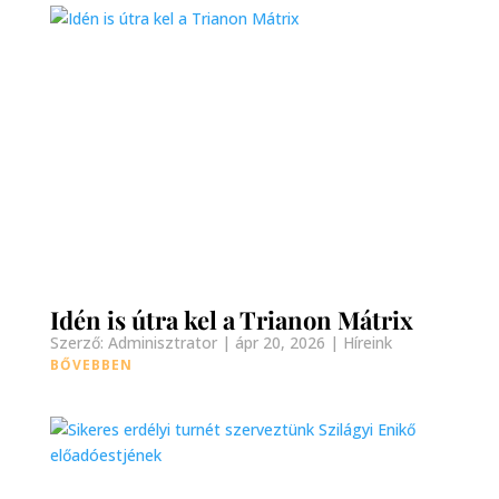
Idén is útra kel a Trianon Mátrix
Szerző:
Adminisztrator
|
ápr 20, 2026
|
Híreink
BŐVEBBEN