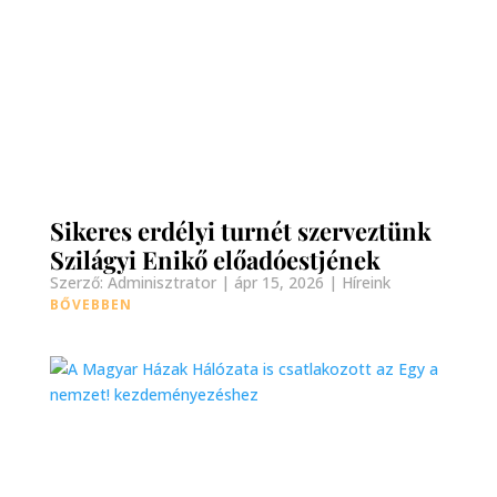
Sikeres erdélyi turnét szerveztünk
Szilágyi Enikő előadóestjének
Szerző:
Adminisztrator
|
ápr 15, 2026
|
Híreink
BŐVEBBEN