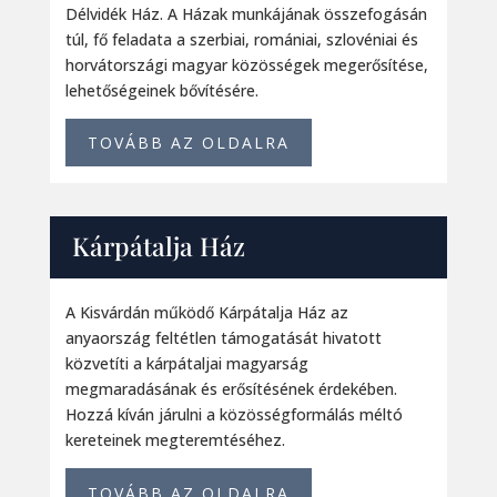
Délvidék Ház. A Házak munkájának összefogásán
túl, fő feladata a szerbiai, romániai, szlovéniai és
horvátországi magyar közösségek megerősítése,
lehetőségeinek bővítésére.
TOVÁBB AZ OLDALRA
Kárpátalja Ház
A Kisvárdán működő Kárpátalja Ház az
anyaország feltétlen támogatását hivatott
közvetíti a kárpátaljai magyarság
megmaradásának és erősítésének érdekében.
Hozzá kíván járulni a közösségformálás méltó
kereteinek megteremtéséhez.
TOVÁBB AZ OLDALRA