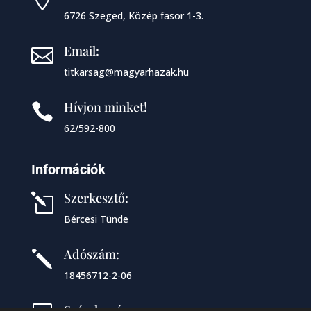
6726 Szeged, Közép fasor 1-3.
Email:

titkarsag@magyarhazak.hu
Hívjon minket!

62/592-800
Információk
Szerkesztő:
l
Bércesi Tünde
Adószám:
j
18456712-2-06
Számlaszám: