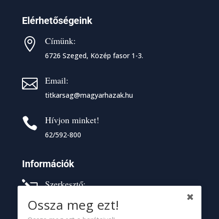
Elérhetőségeink
Címünk:

6726 Szeged, Közép fasor 1-3.
Email:

titkarsag@magyarhazak.hu
Hívjon minket!

62/592-800
Információk
Szerkesztő:
l
Bércesi Tünde
Ossza meg ezt!