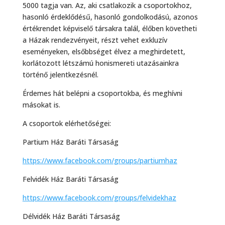
5000 tagja van. Az, aki csatlakozik a csoportokhoz,
hasonló érdeklődésű, hasonló gondolkodású, azonos
értékrendet képviselő társakra talál, élőben követheti
a Házak rendezvényeit, részt vehet exkluzív
eseményeken, elsőbbséget élvez a meghirdetett,
korlátozott létszámú honismereti utazásainkra
történő jelentkezésnél.
Érdemes hát belépni a csoportokba, és meghívni
másokat is.
A csoportok elérhetőségei:
Partium Ház Baráti Társaság
https://www.facebook.com/groups/partiumhaz
Felvidék Ház Baráti Társaság
https://www.facebook.com/groups/felvidekhaz
Délvidék Ház Baráti Társaság